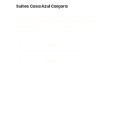
Suites Casa Azul Caiçara
Um espaço charmoso e funcional com
cozinha, varanda privativa e muito silêncio
— ideal para quem quer relaxar perto da
natureza.
Casas
Suítes