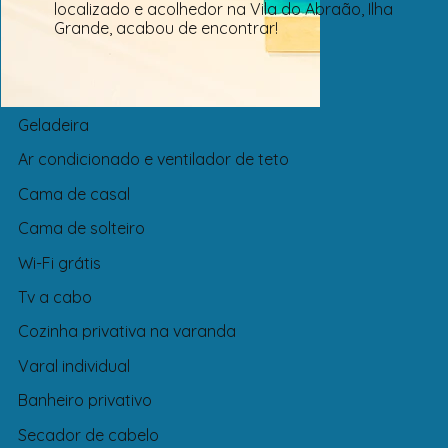
localizado e acolhedor na Vila do Abraão, Ilha
Grande, acabou de encontrar!
Geladeira
Ar condicionado e ventilador de teto
Cama de casal
Cama de solteiro
Wi-Fi grátis
Tv a cabo
Cozinha privativa na varanda
Varal individual
Banheiro privativo
Secador de cabelo